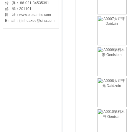
传 真： 86-021-34535391
邮 编：201101
网 址：www.biosamite.com
E-mail：jijinhuaxue@sina.com