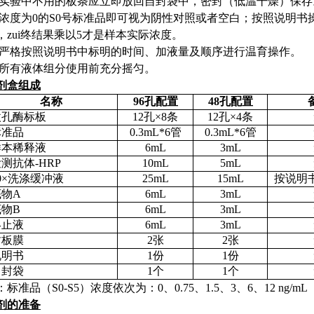
实验中不用的板条应立即放回自封袋中，密封（低温干燥）保存
浓度为
0
的
S0
号标准品即可视为阴性对照或者空白；按照说明书
，zui终结果乘以
5
才是样本实际浓度。
严格按照说明书中标明的时间、加液量及顺序进行温育操作。
所有液体组分使用前充分摇匀。
剂盒组成
名称
96
孔配置
48
孔配置
微孔酶标板
12
孔×
8
条
12
孔×
4
条
标准品
0.3mL*6
管
0.3mL*6
管
样本稀释液
6mL
3mL
检测抗体
-HRP
10mL
5mL
0
×洗涤缓冲液
25mL
15mL
按说明
底物
A
6mL
3mL
底物
B
6mL
3mL
终止液
6mL
3mL
封板膜
2
张
2
张
说明书
1
份
1
份
自封袋
1
个
1
个
：标准品（
S0-S5
）浓度依次
为：
0
、
0.75
、
1.5
、
3
、
6
、
12 ng/mL
剂的准备