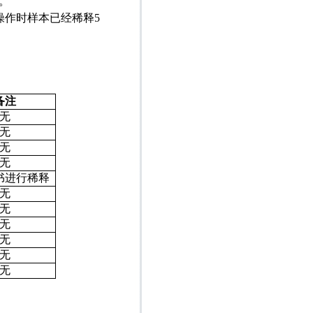
。
操作时样本已经稀释
5
备注
无
无
无
无
书进行稀释
无
无
无
无
无
无