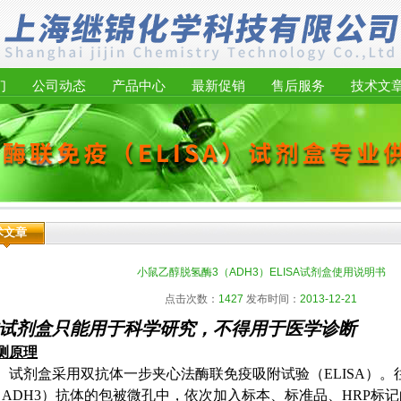
们
公司动态
产品中心
最新促销
售后服务
技术文
术文章
小鼠乙醇脱氢酶3（ADH3）ELISA试剂盒使用说明书
点击次数：
1427
发布时间：
2013-12-21
试剂盒只能用于科学研究，不得用于医学诊断
测原理
试剂盒采用双抗体一步夹心法酶联免疫吸附试验（
ELISA
）。
（
ADH3
）抗体的包被微孔中，依次加入标本、标准品、
HRP
标记