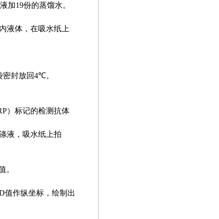
冲液加
19
份的蒸馏水。
内液体，在吸水纸上
袋密封放回
4
℃。
；
。
RP
）标记的检测抗体
涤液，吸水纸上拍
值。
D
值作纵坐标，绘制出