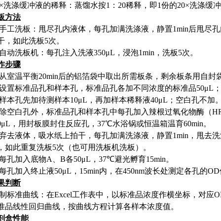
×洗涤缓冲液的稀释：蒸馏水按
1
：
20
稀释，即
1
份的
20
×洗涤缓
板方法
手工洗板：甩尽孔内液体，每孔加满洗涤液，静置
1min
后甩尽孔
干，如此洗板
5
次。
自动洗板机：每孔注入洗液
350
μ
L
，浸泡
1min
，洗板
5
次。
作步骤
从室温平衡
20min
后的铝箔袋中取出所需板条，剩余板条用自封
设置标准品孔和样本孔，标准品孔各加不同浓度的标准品
50
μ
L
样本孔先加待测样本
10
μ
L
，再加样本稀释液
40
μ
L
；空白孔不加
除空白孔外，标准品孔和样本孔中每孔加入辣根过氧化物酶（
H
0
μ
L
，用封板膜封住反应孔，
37
℃水浴锅或恒温箱温育
60min
。
弃去液体，吸水纸上拍干，每孔加满洗涤液，静置
1min
，甩去洗
，如此重复洗板
5
次（也可用洗板机洗板）。
每孔加入底物
A
、
B
各
50
μ
L
，
37
℃避光孵育
15min
。
每孔加入终止液
50
μ
L
，
15min
内，在
450nm
波长处测定各孔的
OD
果判断
制标准曲线：在
Excel
工作表中，以标准品浓度作横坐标，对应
O
准品线性回归曲线，按曲线方程计算各样本浓度值。
剂盒性能