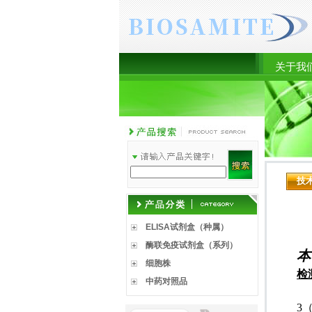
关于我
技
ELISA试剂盒（种属）
酶联免疫试剂盒（系列）
本
细胞株
检
中药对照品
3