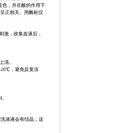
蓝色，并在酸的作用下
）呈正相关。用酶标仪
刺激，收集血液后，
。
上清。
-20
℃，避免反复冻
uL
缩洗涤液会有结晶，这