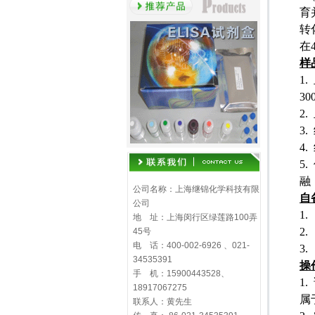
育
转
在
样
1.
30
2.
3.
4.
5.
融
公司名称：上海继锦化学科技有限
自
公司
1.
地 址：上海闵行区绿莲路100弄
2.
45号
电 话：400-002-6926 、021-
3.
34535391
操
手 机：15900443528、
1.
18917067275
属
联系人：黄先生