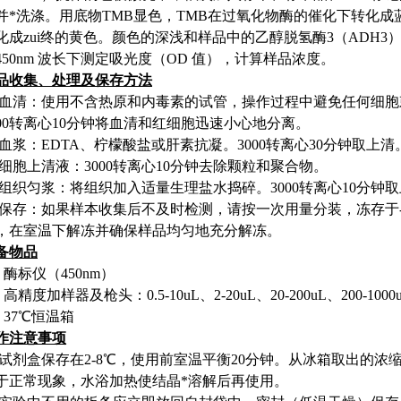
并*洗涤。用底物
TMB
显色，
TMB
在过氧化物酶的催化下转化成
化成zui终的黄色。颜色的深浅和样品中的乙醇脱氢酶3（
ADH3
450nm
波长下测定吸光度（
OD
值），计算样品浓度。
品收集、处理及保存方法
血清：使用不含热原和内毒素的试管，操作过程中避免任何细胞
00
转离心
10
分钟将血清和红细胞迅速小心地分离。
血浆：
EDTA
、柠檬酸盐或肝素抗凝。
3000
转离心
30
分钟取上清
细胞上清液：
3000
转离心
10
分钟去除颗粒和聚合物。
组织匀浆：将组织加入适量生理盐水捣碎。
3000
转离心
10
分钟取
保存：如果样本收集后不及时检测，请按一次用量分装，冻存于
，在室温下解冻并确保样品均匀地充分解冻。
备物品
酶标仪（
450nm
）
高精度加样器及枪头：
0.5-10uL
、
2-20uL
、
20-200uL
、
200-1000
37
℃恒温箱
作注意事项
试剂盒保存在
2-8
℃，使用前室温平衡
20
分钟。从冰箱取出的浓
于正常现象，水浴加热使结晶*溶解后再使用。