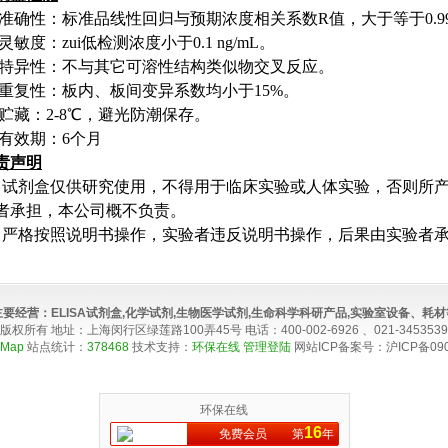
准确性：标准品线性回归与预期浓度相关系数
R
值，大于等于
0.9
灵敏度：zui低检测浓度小于
0.1 ng/mL
。
特异性：不与其它可溶性结构类似物交叉反应。
重复性：板内、板间变异系数均小于
15%
。
贮藏：
2-8
℃，避光防潮保存。
有效期：
6
个月
责声明
试剂盒仅供研究使用，不得用于临床实验或人体实验，否则所
者承担，本公司概不负责。
严格按照说明书操作，实验者违反说明书操作，后果由实验者
主要经营：
ELISA试剂盒,化学试剂,生物医学试剂,生命科学科研产品,实验室设备、耗材
版权所有 地址：上海闵行区绿莲路100弄45号 电话：400-002-6926 、021-34535391 传
eMap
站点统计：
378468
技术支持：
环保在线
管理登陆
网站ICP备案号：
沪ICP备090
环保在线
16
免费会员
第
年