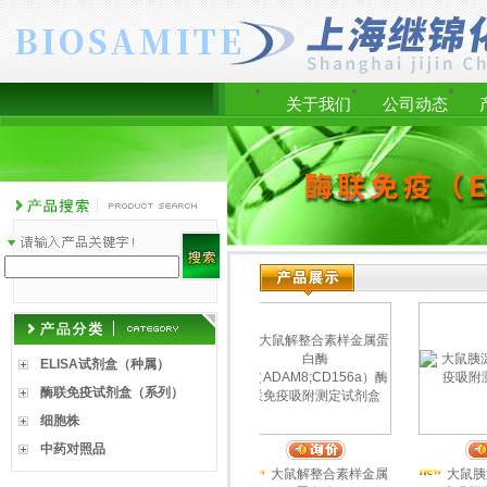
关于我们
公司动态
ELISA试剂盒（种属）
酶联免疫试剂盒（系列）
细胞株
中药对照品
子
大鼠解整合素样金属
大鼠解整合素样金属
大鼠胰淀