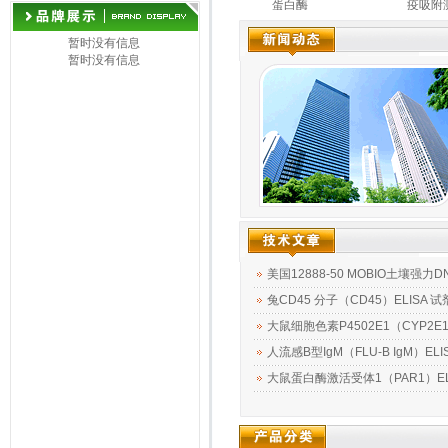
it
蛋白酶9（ADAM9）酶联
蛋白酶
疫吸附测
免疫吸附测定试剂盒
8（ADAM8;CD156a）酶
联免疫吸附测定试剂盒
暂时没有信息
暂时没有信息
美国12888-50 MOBIO土壤强
兔CD45 分子（CD45）ELISA
大鼠细胞色素P4502E1（CYP2E1
人流感B型IgM（FLU-B IgM）E
大鼠蛋白酶激活受体1（PAR1）E