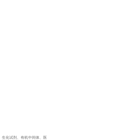
章
在线留言
联系我们
盒、生化试剂、有机中间体、医