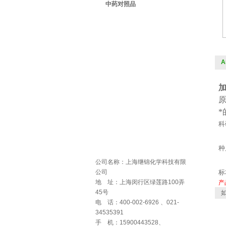
中药对照品
A
科
种
公司名称：上海继锦化学科技有限
公司
标
地 址：上海闵行区绿莲路100弄
产
45号
如
电 话：400-002-6926 、021-
34535391
手 机：15900443528、