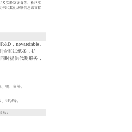
品及实验室设备等。价格实
明书和其他详细信息请直接
国
R&D
，
novateinbio、
试剂盒和试纸条，抗
，同时提供代测服务，
鸡、鸭、鱼等。
水、组织等。
联系：