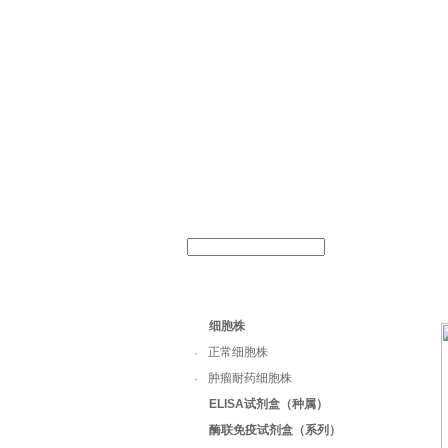
关于我
产
细胞株
正常细胞株
·
肿瘤耐药细胞株
·
ELISA试剂盒（种属）
酶联免疫试剂盒（系列）