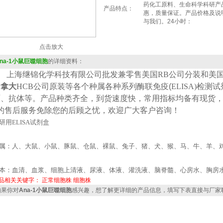
药化工原料、生命科学科研产
产品特点：
惠，质量保证。产品价格及说
与我们。24小时：
点击放大
na-1小鼠巨噬细胞
的详细资料：
上海继锦化学科技有限公司批发兼零售美国
RB公司
分装
和美
加拿大
HCB
公司原装等各个种属各种系列酶联免疫(
ELISA
)检测
原、抗体等。产品种类齐全，到货速度快，常用指标均备有现货
*的售后服务免除您的后顾之忧，欢迎广大客户咨询！
研用
ELISA
试剂盒
属：人、大鼠、小鼠、豚鼠、仓鼠、裸鼠、兔子、猪、犬、猴、马、牛、羊、
本：血清、血浆、细胞上清液、尿液、体液、灌洗液、脑脊髓、心房水、胸房
品相关关键字：
正常细胞株
细胞株
果你对
Ana-1小鼠巨噬细胞
感兴趣，想了解更详细的产品信息，填写下表直接与厂家