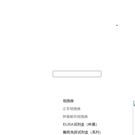
关于
产
细胞株
正常细胞株
·
肿瘤耐药细胞株
·
ELISA试剂盒（种属）
酶联免疫试剂盒（系列）