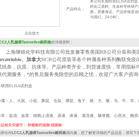
本公司长期经营ELISA试剂
药化工原料、生命科学科研产
产品特点：
惠，质量保证。产品价格及说
与我们。24小时：
点击放大
CC2人乳腺癌Tamoxifen耐药株
的详细资料：
上海继锦化学科技有限公司批发兼零售美国
RB公司
分装
和美
ovateinbio、加拿大
HCB
公司原装等各个种属各种系列酶联免疫(
试纸条，抗原、抗体等。产品种类齐全，到货速度快，常用指标
供代测服务，*的售后服务免除您的后顾之忧，欢迎广大客户咨询
科研用
ELISA
试剂盒
种属：人、大鼠、小鼠、豚鼠、仓鼠、裸鼠、兔子、猪、犬、猴、马、牛、羊、
标本：血清、血浆、细胞上清液、尿液、体液、灌洗液、脑脊髓、心房水、胸房
产品相关关键字：
肿瘤耐药细胞
细胞株
果你对
LCC2人乳腺癌Tamoxifen耐药株
感兴趣，想了解更详细的产品信息，填写下