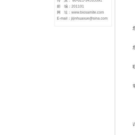
传 真： 86-021-34535391
邮 编：201101
网 址：www.biosamite.com
E-mail：jijinhuaxue@sina.com