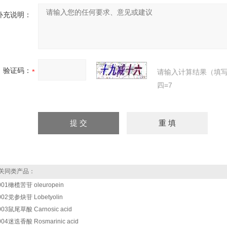
补充说明：
验证码：
请输入计算结果（填
四=7
关同类产品：
001橄榄苦苷 oleuropein
002党参炔苷 Lobetyolin
003鼠尾草酸 Carnosic acid
004迷迭香酸 Rosmarinic acid