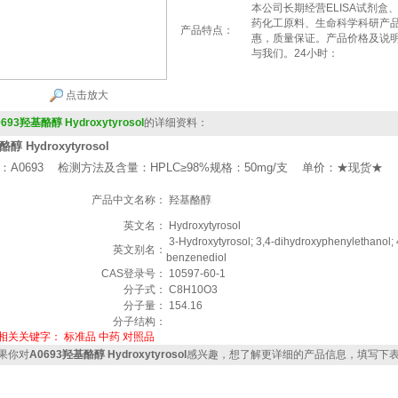
本公司长期经营ELISA试剂
药化工原料、生命科学科研产
产品特点：
惠，质量保证。产品价格及说
与我们。24小时：
点击放大
693羟基酪醇 Hydroxytyrosol
的详细资料：
醇 Hydroxytyrosol
：A0693 检测方法及含量：HPLC≥98%规格：50mg/支 单价：★现货★
产品中文名称：
羟基酪醇
英文名：
Hydroxytyrosol
3-Hydroxytyrosol; 3,4-dihydroxyphenylethanol; 
英文别名：
benzenediol
CAS登录号：
10597-60-1
分子式：
C8H10O3
分子量：
154.16
分子结构：
相关关键字：
标准品
中药
对照品
果你对
A0693羟基酪醇 Hydroxytyrosol
感兴趣，想了解更详细的产品信息，填写下