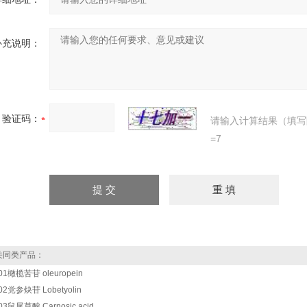
补充说明：
验证码：
请输入计算结果（填写
=7
同类产品：
01橄榄苦苷 oleuropein
02党参炔苷 Lobetyolin
03鼠尾草酸 Carnosic acid