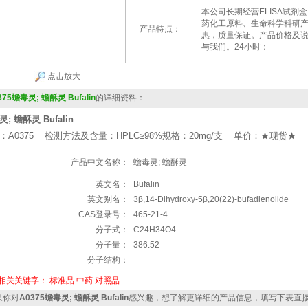
本公司长期经营ELISA试剂
药化工原料、生命科学科研
产品特点：
惠，质量保证。产品价格及
与我们。24小时：
点击放大
375蟾毒灵; 蟾酥灵 Bufalin
的详细资料：
; 蟾酥灵 Bufalin
：A0375 检测方法及含量：HPLC≥98%规格：20mg/支 单价：★现货★
产品中文名称：
蟾毒灵; 蟾酥灵
英文名：
Bufalin
英文别名：
3β,14-Dihydroxy-5β,20(22)-bufadienolide
CAS登录号：
465-21-4
分子式：
C24H34O4
分子量：
386.52
分子结构：
相关关键字：
标准品
中药
对照品
你对
A0375蟾毒灵; 蟾酥灵 Bufalin
感兴趣，想了解更详细的产品信息，填写下表直