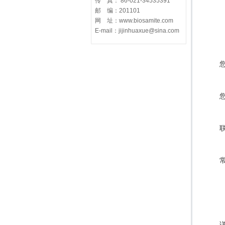
传 真： 86-021-34535391
邮 编：201101
网 址：www.biosamite.com
E-mail：jijinhuaxue@sina.com