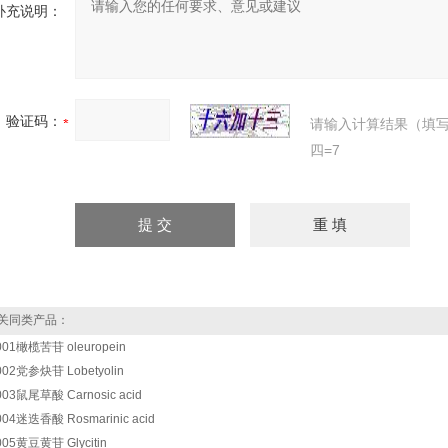
补充说明：
验证码：
请输入计算结果（填
四=7
关同类产品：
001橄榄苦苷 oleuropein
002党参炔苷 Lobetyolin
003鼠尾草酸 Carnosic acid
004迷迭香酸 Rosmarinic acid
005黄豆黄苷 Glycitin