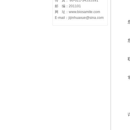
传 真： 86-021-34535391
邮 编：201101
网 址：www.biosamite.com
E-mail：jijinhuaxue@sina.com