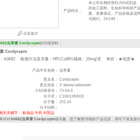
本公司长期经营ELISA试剂
药化工原料、生命科学科研产
产品特点：
惠，质量保证。产品价格及说
与我们。24小时：
点击放大
682虫草素 Cordycepin
的详细资料：
 Cordycepin
：A0682 检测方法及含量：HPLC≥98%规格：20mg/支 单价：★现货★
产品中文名称：
虫草素
英文名：
Cordycepin
英文别名：
3’-deoxy-adenosin
CAS登录号：
73-03-0
分子式：
C10H13N5O3
分子量：
251.24
分子结构：
相关关键字：
标准品
中药
对照品
果你对
A0682虫草素 Cordycepin
感兴趣，想了解更详细的产品信息，填写下表直接