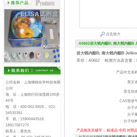
点击放大
A0662岩大戟内酯B; 南大戟内酯B Jolk
岩大戟内酯B; 南大戟内酯B Jolkino
库存：A0662 检测方法及含量：H
产品中文名
英文
公司名称：上海继锦化学科技有限
公司
英文别
地 址：上海闵行区绿莲路100弄
45号
CAS登录
电 话：400-002-6926 、021-
分子
34535391
分子
手 机：15900443528、
分子结
18917067275
产品相关关键字：
标准品
中药
对照
联系人：黄先生