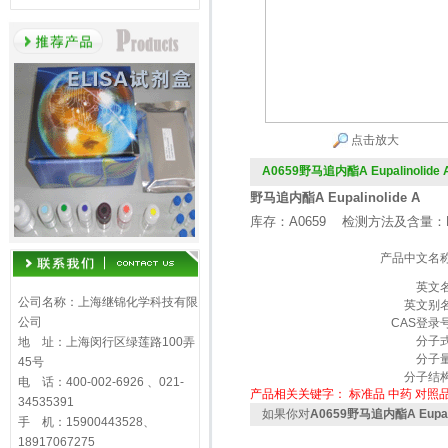
点击放大
A0659野马追内酯A Eupalinolide 
野马追内酯A Eupalinolide A
库存：A0659 检测方法及含量：H
产品中文名
英文
公司名称：上海继锦化学科技有限
英文别
公司
CAS登录
分子
地 址：上海闵行区绿莲路100弄
分子
45号
分子结
电 话：400-002-6926 、021-
产品相关关键字：
标准品
中药
对照
34535391
如果你对
A0659野马追内酯A Eupali
手 机：15900443528、
18917067275