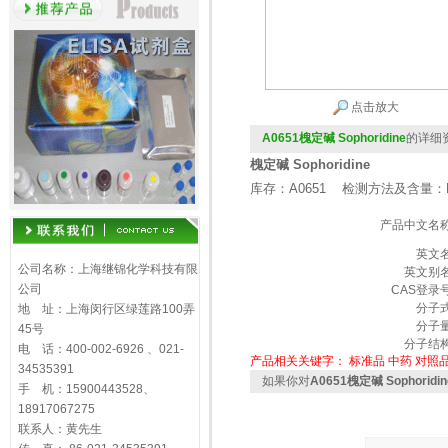
点击放大
A0651槐定碱 Sophoridine
的详细
槐定碱 Sophoridine
库存：A0651 检测方法及含量：H
产品中文名
英文
公司名称：上海继锦化学科技有限
英文别
公司
CAS登录
分子
地 址：上海闵行区绿莲路100弄
分子
45号
分子结
电 话：400-002-6926 、021-
产品相关关键字：
标准品
中药
对照
34535391
如果你对
A0651槐定碱 Sophoridin
手 机：15900443528、
18917067275
联系人：黄先生