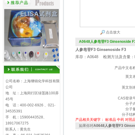
点击放大
A0648人参皂苷F3 Ginsenoside F
人参皂苷F3 Ginsenoside F3
库存：A0648 检测方法及含量：H
产品中文名
英文
公司名称：上海继锦化学科技有限
公司
英文别
地 址：上海闵行区绿莲路100弄
CAS登录
45号
分子
电 话：400-002-6926 、021-
分子
34535391
分子结
手 机：15900443528、
产品相关关键字：
标准品
中药
对照
18917067275
如果你对
A0648人参皂苷F3 Ginsen
联系人：黄先生