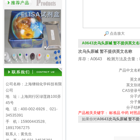
点击放大
A0643次乌头原碱 暂不提供英文名
次乌头原碱 暂不提供英文名称
库存：A0643 检测方法及含量：H
产品中文名
英文
公司名称：上海继锦化学科技有限
英文别
公司
CAS登录
分子
地 址：上海闵行区绿莲路100弄
分子
45号
分子结
电 话：400-002-6926 、021-
产品相关关键字：
标准品
中药
对照
34535391
如果你对
A0643次乌头原碱 暂不
手 机：15900443528、
18917067275
联系人：黄先生