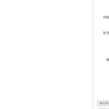
详
补
相关同