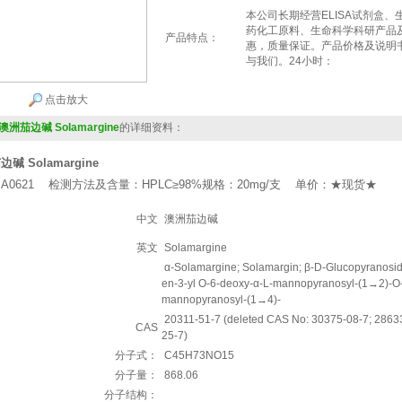
本公司长期经营ELISA试剂盒
药化工原料、生命科学科研产品
产品特点：
惠，质量保证。产品价格及说明
与我们。24小时：
点击放大
1澳洲茄边碱 Solamargine
的详细资料：
碱 Solamargine
A0621 检测方法及含量：HPLC≥98%规格：20mg/支 单价：★现货★
中文
澳洲茄边碱
英文
Solamargine
α-Solamargine; Solamargin; β-D-Glucopyranoside
en-3-yl O-6-deoxy-α-L-mannopyranosyl-(1→2)-O-
mannopyranosyl-(1→4)-
20311-51-7 (deleted CAS No: 30375-08-7; 28633
CAS
25-7)
分子式：
C45H73NO15
分子量：
868.06
分子结构：