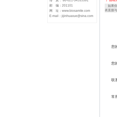
产品相
传 真： 86-021-34535391
邮 编：201101
如果你
表直接
网 址：www.biosamite.com
E-mail：jijinhuaxue@sina.com
您
您
联
常