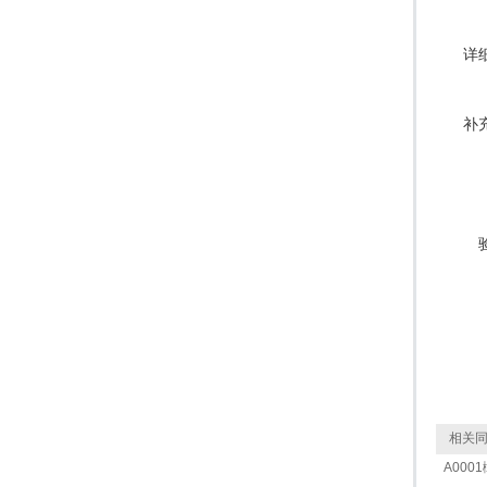
详
补
相关同
A0001