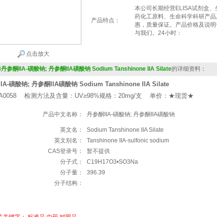
本公司长期经营ELISA试剂盒
药化工原料、生命科学科研产品
产品特点：
惠，质量保证。产品价格及说明
与我们。24小时：
点击放大
8丹参酮IIA-磺酸钠; 丹参酮IIA磺酸钠 Sodium Tanshinone IIA Silate
的详细资料：
A-磺酸钠; 丹参酮IIA磺酸钠 Sodium Tanshinone IIA Silate
A0058 检测方法及含量：UV≥98%规格：20mg/支 单价：★现货★
产品中文名称：
丹参酮IIA-磺酸钠; 丹参酮IIA磺酸钠
英文名：
Sodium Tanshinone IIA Silate
英文别名：
Tanshinone IIA-sulfonic sodium
CAS登录号：
暂不提供
分子式：
C19H17O3•SO3Na
分子量：
396.39
分子结构：