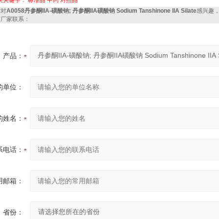
关关键字：
标准品
中药
对照品
对
A0058丹参酮IIA-磺酸钠; 丹参酮IIA磺酸钠 Sodium Tanshinone IIA Silate
感兴趣
与厂家联系：
产品：
的单位：
的姓名：
系电话：
用邮箱：
省份：