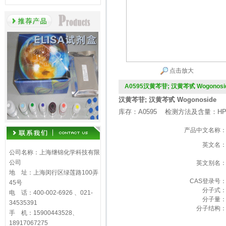
点击放大
A0595汉黄芩苷; 汉黄芩甙 Wogonosi
汉黄芩苷; 汉黄芩甙 Wogonoside
库存：A0595 检测方法及含量：HP
产品中文名称
英文名
公司名称：上海继锦化学科技有限
公司
英文别名
地 址：上海闵行区绿莲路100弄
CAS登录号
45号
分子式
电 话：400-002-6926 、021-
分子量
34535391
分子结构
手 机：15900443528、
18917067275