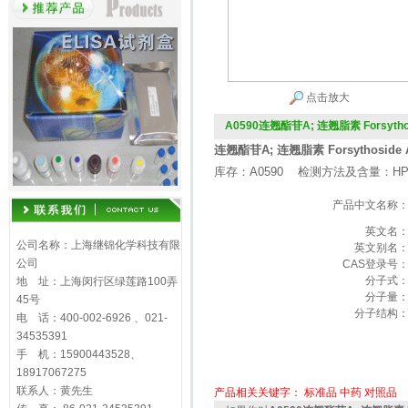
点击放大
A0590连翘酯苷A; 连翘脂素 Forsythos
连翘酯苷A; 连翘脂素 Forsythoside 
库存：A0590 检测方法及含量：HP
产品中文名称
英文名
公司名称：上海继锦化学科技有限
英文别名
公司
CAS登录号
分子式
地 址：上海闵行区绿莲路100弄
分子量
45号
分子结构
电 话：400-002-6926 、021-
34535391
手 机：15900443528、
18917067275
联系人：黄先生
产品相关关键字：
标准品
中药
对照品