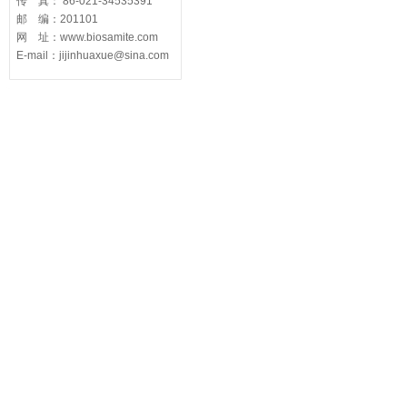
传 真： 86-021-34535391
邮 编：201101
网 址：www.biosamite.com
E-mail：jijinhuaxue@sina.com