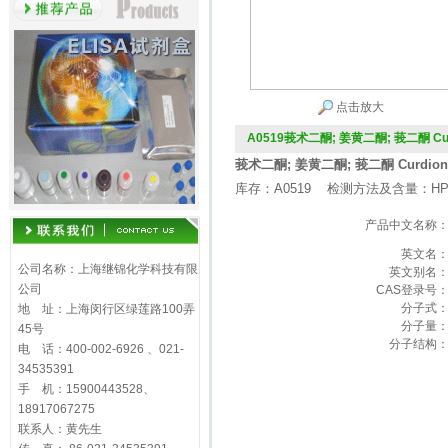
点击放大
A0519莪术二酮; 姜黄二酮; 莪二酮 Cur
莪术二酮; 姜黄二酮; 莪二酮 Curdion
库存：A0519 检测方法及含量：HP
产品中文名称
英文名
公司名称：上海继锦化学科技有限
英文别名
公司
CAS登录号
分子式
地 址：上海闵行区绿莲路100弄
分子量
45号
分子结构
电 话：400-002-6926 、021-
34535391
手 机：15900443528、
18917067275
联系人：黄先生