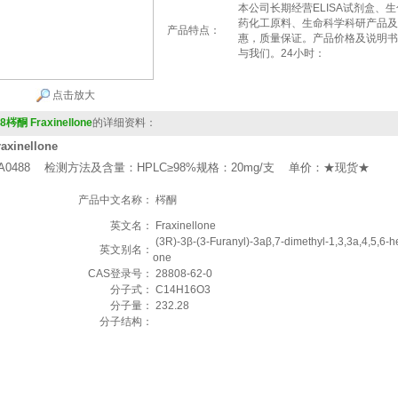
本公司长期经营ELISA试剂盒、
药化工原料、生命科学科研产品及
产品特点：
惠，质量保证。产品价格及说明书
与我们。24小时：
点击放大
8梣酮 Fraxinellone
的详细资料：
axinellone
A0488 检测方法及含量：HPLC≥98%规格：20mg/支 单价：★现货★
产品中文名称：
梣酮
英文名：
Fraxinellone
(3R)-3β-(3-Furanyl)-3aβ,7-dimethyl-1,3,3a,4,5,6-
英文别名：
one
CAS登录号：
28808-62-0
分子式：
C14H16O3
分子量：
232.28
分子结构：