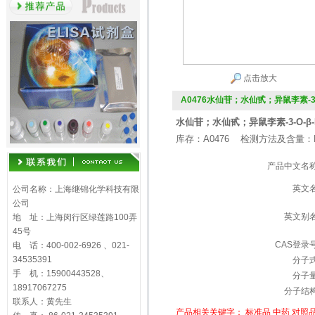
点击放大
A0476水仙苷；水仙甙；异鼠李素-3-
水仙苷；水仙甙；异鼠李素-3-O-β-D-芸香糖苷
库存：A0476 检测方法及含量：H
产品中文名
英文
公司名称：上海继锦化学科技有限
公司
英文别
地 址：上海闵行区绿莲路100弄
45号
CAS登录
电 话：400-002-6926 、021-
34535391
分子
手 机：15900443528、
分子
18917067275
分子结
联系人：黄先生
产品相关关键字：
标准品
中药
对照