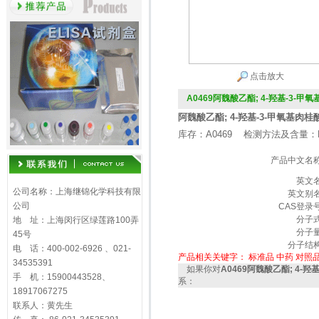
点击放大
A0469阿魏酸乙酯; 4-羟基-3-甲
阿魏酸乙酯; 4-羟基-3-甲氧基肉桂酸乙酯 
库存：A0469 检测方法及含量：H
产品中文名
英文
公司名称：上海继锦化学科技有限
英文别
公司
CAS登录
分子
地 址：上海闵行区绿莲路100弄
分子
45号
分子结
电 话：400-002-6926 、021-
产品相关关键字：
标准品
中药
对照
34535391
如果你对
A0469阿魏酸乙酯; 4-
手 机：15900443528、
系：
18917067275
联系人：黄先生