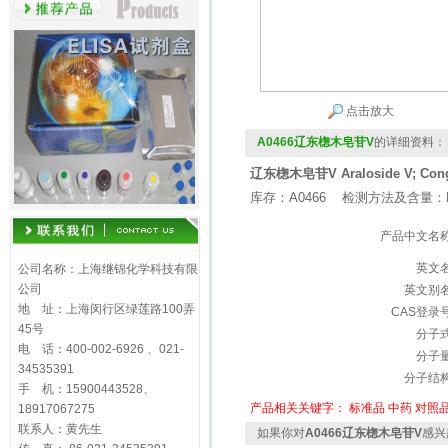
点击放大
A0466辽东楤木皂苷V
的详细资料：
辽东楤木皂苷V Araloside V; Con
库存：A0466 检测方法及含量：H
产品中文名
英文
公司名称：上海继锦化学科技有限
公司
英文别
地 址：上海闵行区绿莲路100弄
CAS登录
45号
分子
电 话：400-002-6926 、021-
分子
34535391
分子结
手 机：15900443528、
产品相关关键字：
标准品
中药
对照
18917067275
联系人：黄先生
如果你对
A0466辽东楤木皂苷V
感兴