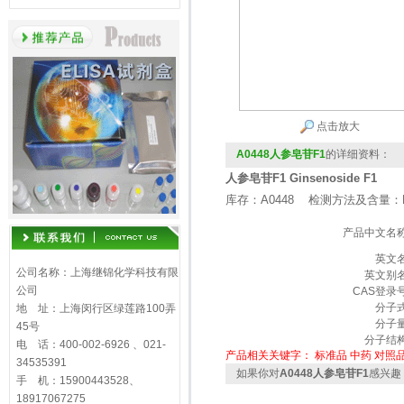
点击放大
A0448人参皂苷F1
的详细资料：
人参皂苷F1 Ginsenoside F1
库存：A0448 检测方法及含量：H
产品中文名
英文
公司名称：上海继锦化学科技有限
英文别
公司
CAS登录
分子
地 址：上海闵行区绿莲路100弄
分子
45号
分子结
电 话：400-002-6926 、021-
产品相关关键字：
标准品
中药
对照
34535391
如果你对
A0448人参皂苷F1
感兴趣
手 机：15900443528、
18917067275