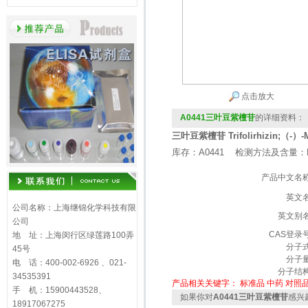
点击放大
A0441三叶豆紫檀苷
的详细资料：
三叶豆紫檀苷 Trifolirhizin;（-）-Ma
库存：A0441 检测方法及含量：H
产品中文名
英文
公司名称：上海继锦化学科技有限
英文别
公司
CAS登录
地 址：上海闵行区绿莲路100弄
分子
45号
分子
电 话：400-002-6926 、021-
分子结
34535391
产品相关关键字：
标准品
中药
对照
手 机：15900443528、
如果你对
A0441三叶豆紫檀苷
感兴
18917067275