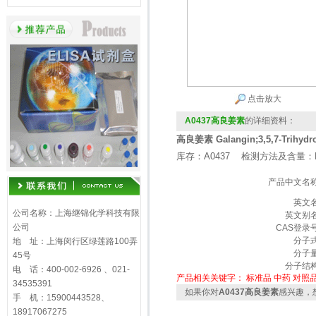
点击放大
A0437高良姜素
的详细资料：
高良姜素 Galangin;3,5,7-Trihydro
库存：A0437 检测方法及含量：H
产品中文名
英文
公司名称：上海继锦化学科技有限
英文别
公司
CAS登录
分子
地 址：上海闵行区绿莲路100弄
分子
45号
分子结
电 话：400-002-6926 、021-
产品相关关键字：
标准品
中药
对照
34535391
如果你对
A0437高良姜素
感兴趣，
手 机：15900443528、
18917067275