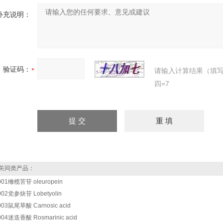
补充说明：
验证码：
请输入计算结果（填
四=7
关同类产品：
001橄榄苦苷 oleuropein
002党参炔苷 Lobetyolin
003鼠尾草酸 Carnosic acid
004迷迭香酸 Rosmarinic acid