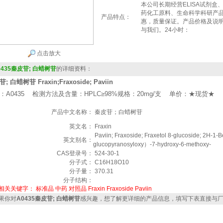
本公司长期经营ELISA试剂
药化工原料、生命科学科研产
产品特点：
惠，质量保证。产品价格及说
与我们。24小时：
点击放大
0435秦皮苷; 白蜡树苷
的详细资料：
; 白蜡树苷 Fraxin;Fraxoside; Paviin
：A0435 检测方法及含量：HPLC≥98%规格：20mg/支 单价：★现货★
产品中文名称：
秦皮苷；白蜡树苷
英文名：
Fraxin
Paviin; Fraxoside; Fraxetol 8-glucoside; 2H-1
英文别名：
glucopyranosyloxy）-7-hydroxy-6-methoxy-
CAS登录号：
524-30-1
分子式：
C16H18O10
分子量：
370.31
分子结构：
相关关键字：
标准品
中药
对照品
Fraxin
Fraxoside
Paviin
果你对
A0435秦皮苷; 白蜡树苷
感兴趣，想了解更详细的产品信息，填写下表直接与