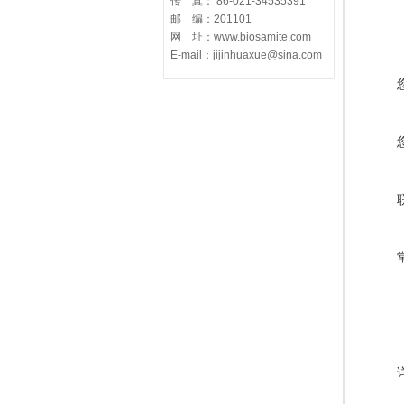
传 真： 86-021-34535391
邮 编：201101
网 址：www.biosamite.com
E-mail：jijinhuaxue@sina.com