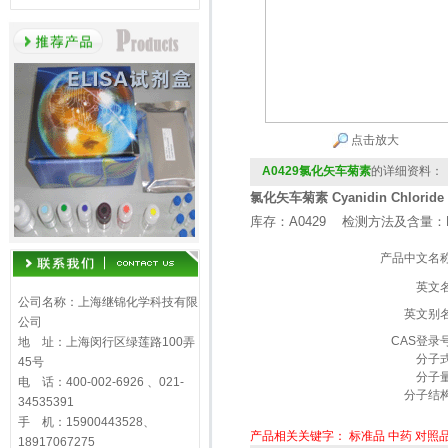
点击放大
A0429氯化矢车菊素
的详细资料：
氯化矢车菊素 Cyanidin Chloride
库存：A0429 检测方法及含量：H
产品中文名
英文
公司名称：上海继锦化学科技有限
英文别
公司
CAS登录
地 址：上海闵行区绿莲路100弄
分子
45号
分子
电 话：400-002-6926 、021-
分子结
34535391
手 机：15900443528、
产品相关关键字：
标准品
中药
对照
18917067275