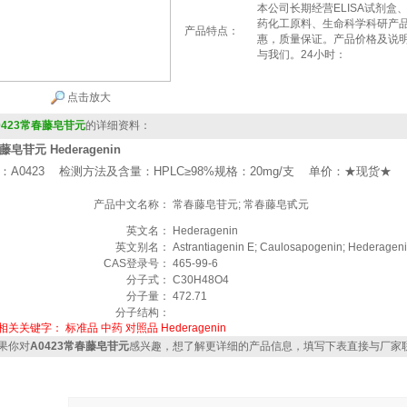
本公司长期经营ELISA试剂
药化工原料、生命科学科研产
产品特点：
惠，质量保证。产品价格及说
与我们。24小时：
点击放大
0423常春藤皂苷元
的详细资料：
皂苷元 Hederagenin
：A0423 检测方法及含量：HPLC≥98%规格：20mg/支 单价：★现货★
产品中文名称：
常春藤皂苷元; 常春藤皂甙元
英文名：
Hederagenin
英文别名：
Astrantiagenin E; Caulosapogenin; Hederageni
CAS登录号：
465-99-6
分子式：
C30H48O4
分子量：
472.71
分子结构：
相关关键字：
标准品
中药
对照品
Hederagenin
果你对
A0423常春藤皂苷元
感兴趣，想了解更详细的产品信息，填写下表直接与厂家