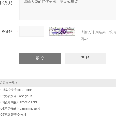
补充说明：
验证码：
请输入计算结果（填
四=7
关同类产品：
001橄榄苦苷 oleuropein
002党参炔苷 Lobetyolin
003鼠尾草酸 Carnosic acid
004迷迭香酸 Rosmarinic acid
005黄豆黄苷 Glycitin