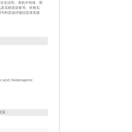
盒、生化试剂、有机中间体、医
品及实验室设备等。价格实
明书和其他详细信息请直接
c acid; Hederagenol
联系：