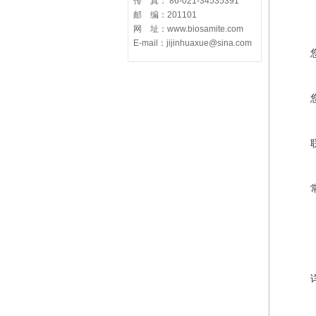
传 真： 86-021-34535391
邮 编：201101
网 址：www.biosamite.com
E-mail：jijinhuaxue@sina.com