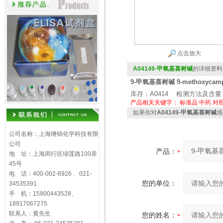
点击放大
A04149-甲氧基喜树碱
的详细资料
9-甲氧基喜树碱 9-methoxycampt
库存：A0414 检测方法及含量：
产品相关关键字：
标准品
中药
对
如果你对
A04149-甲氧基喜树碱
感
公司名称：上海继锦化学科技有限
公司
产品：
地 址：上海闵行区绿莲路100弄
45号
电 话：400-002-6926 、021-
您的单位：
34535391
手 机：15900443528、
18917067275
联系人：黄先生
您的姓名：