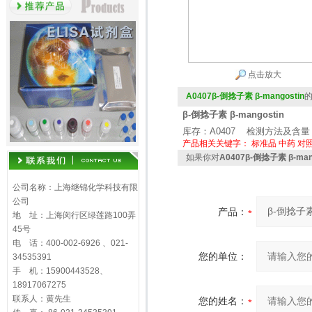
点击放大
A0407β-倒捻子素 β-mangostin
β-倒捻子素 β-mangostin
库存：A0407 检测方法及含量：
产品相关关键字：
标准品
中药
对
如果你对
A0407β-倒捻子素 β-man
公司名称：上海继锦化学科技有限
公司
产品：
地 址：上海闵行区绿莲路100弄
45号
电 话：400-002-6926 、021-
您的单位：
34535391
手 机：15900443528、
18917067275
联系人：黄先生
您的姓名：