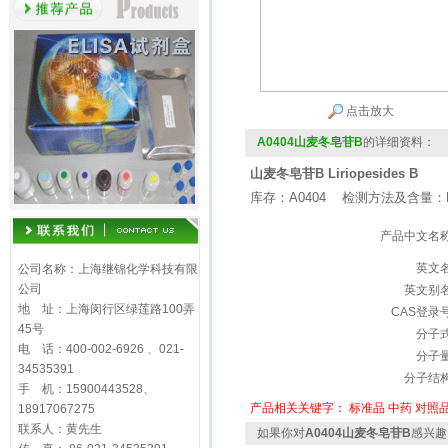
点击放大
A0404山麦冬皂苷B
的详细资料：
山麦冬皂苷B Liriopesides B
库存：A0404 检测方法及含量：H
产品中文名
英文
公司名称：上海继锦化学科技有限
公司
英文别
地 址：上海闵行区绿莲路100弄
CAS登录
45号
分子
电 话：400-002-6926 、021-
分子
34535391
分子结
手 机：15900443528、
产品相关关键字：
标准品
中药
对照
18917067275
联系人：黄先生
如果你对
A0404山麦冬皂苷B
感兴趣