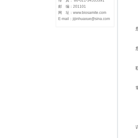
传 真： 86-021-34535391
邮 编：201101
网 址：www.biosamite.com
E-mail：jijinhuaxue@sina.com