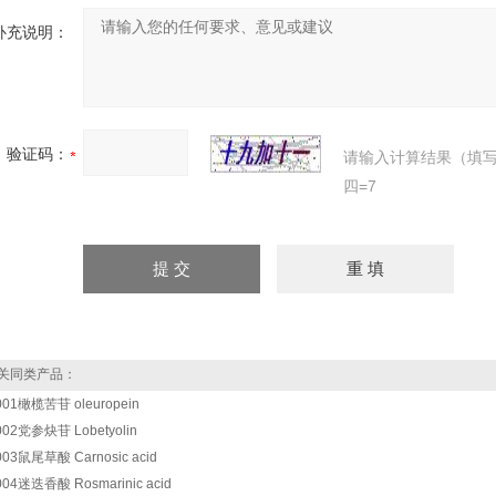
补充说明：
验证码：
请输入计算结果（填
四=7
关同类产品：
001橄榄苦苷 oleuropein
002党参炔苷 Lobetyolin
003鼠尾草酸 Carnosic acid
004迷迭香酸 Rosmarinic acid