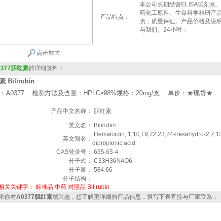
本公司长期经营ELISA试剂
药化工原料、生命科学科研产
产品特点：
惠，质量保证。产品价格及说
与我们。24小时：
点击放大
0377胆红素
的详细资料：
 Bilirubin
：A0377 检测方法及含量：HPLC≥98%规格：20mg/支 单价：★现货★
产品中文名称：
胆红素
英文名：
Bilirubin
Hematoidin; 1,10,19,22,23,24-hexahydro-2,7,13,
英文别名：
dipropionic acid
CAS登录号：
635-65-4
分子式：
C33H36N4O6
分子量：
584.66
分子结构：
相关关键字：
标准品
中药
对照品
Bilirubin
果你对
A0377胆红素
感兴趣，想了解更详细的产品信息，填写下表直接与厂家联系：