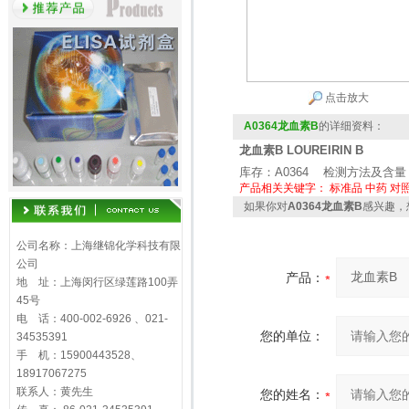
点击放大
A0364龙血素B
的详细资料：
龙血素B LOUREIRIN B
库存：A0364 检测方法及含量：
产品相关关键字：
标准品
中药
对
如果你对
A0364龙血素B
感兴趣，
公司名称：上海继锦化学科技有限
公司
产品：
地 址：上海闵行区绿莲路100弄
45号
电 话：400-002-6926 、021-
您的单位：
34535391
手 机：15900443528、
18917067275
联系人：黄先生
您的姓名：