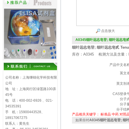
点击放大
A0345细叶远志皂苷; 细叶远志皂
细叶远志皂苷; 细叶远志皂甙 Tenuif
库存：A0345 检测方法及含量：H
产品中文名
英文
公司名称：上海继锦化学科技有限
公司
英文别
地 址：上海闵行区绿莲路100弄
CAS登录
45号
分子
电 话：400-002-6926 、021-
分子
34535391
分子结
手 机：15900443528、
产品相关关键字：
标准品
中药
对照
18917067275
如果你对
A0345细叶远志皂苷; 
联系人：黄先生