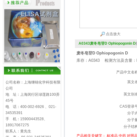
点击放大
A0343麦冬皂苷D Ophiopogonin D
麦冬皂苷D Ophiopogonin D
库存：A0343 检测方法及含量：H
产品中文名
英文
公司名称：上海继锦化学科技有限
公司
英文别
地 址：上海闵行区绿莲路100弄
45号
CAS登录
电 话：400-002-6926 、021-
34535391
分子
手 机：15900443528、
分子
18917067275
分子结
联系人：黄先生
产品相关关键字：
标准品
中药
对照