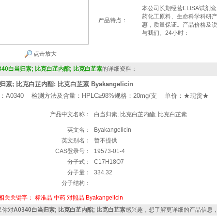
本公司长期经营ELISA试剂
药化工原料、生命科学科研
产品特点：
惠，质量保证。产品价格及
与我们。24小时：
点击放大
340白当归素; 比克白芷内酯; 比克白芷素
的详细资料：
归素; 比克白芷内酯; 比克白芷素 Byakangelicin
：A0340 检测方法及含量：HPLC≥98%规格：20mg/支 单价：★现货★
产品中文名称：
白当归素; 比克白芷内酯; 比克白芷素
英文名：
Byakangelicin
英文别名：
暂不提供
CAS登录号：
19573-01-4
分子式：
C17H18O7
分子量：
334.32
分子结构：
相关关键字：
标准品
中药
对照品
Byakangelicin
你对
A0340白当归素; 比克白芷内酯; 比克白芷素
感兴趣，想了解更详细的产品信息