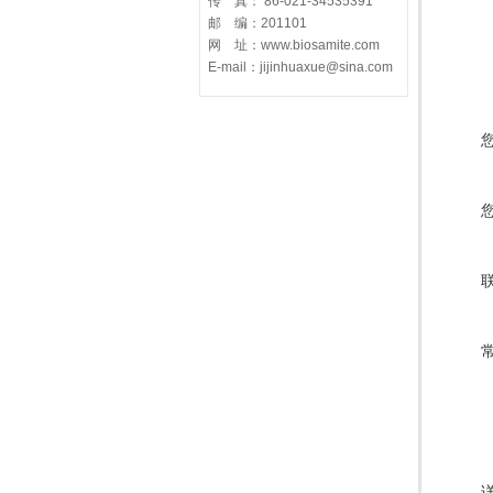
传 真： 86-021-34535391
邮 编：201101
网 址：www.biosamite.com
E-mail：jijinhuaxue@sina.com