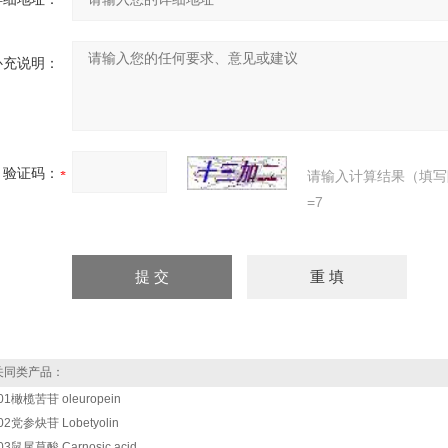
补充说明：
验证码：
请输入计算结果（填写
=7
同类产品：
01橄榄苦苷 oleuropein
02党参炔苷 Lobetyolin
03鼠尾草酸 Carnosic acid