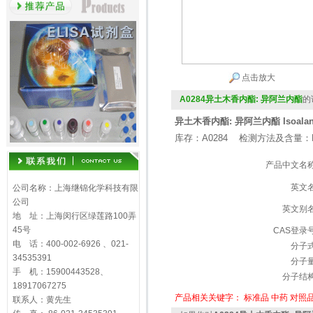
点击放大
A0284异土木香内酯: 异阿兰内酯
的
异土木香内酯: 异阿兰内酯 Isoalanto
库存：A0284 检测方法及含量：H
产品中文名
英文
公司名称：上海继锦化学科技有限
公司
英文别
地 址：上海闵行区绿莲路100弄
45号
CAS登录
电 话：400-002-6926 、021-
分子
34535391
分子
手 机：15900443528、
分子结
18917067275
产品相关关键字：
标准品
中药
对照
联系人：黄先生