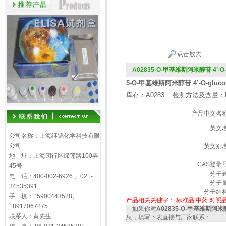
点击放大
A02835-O-甲基维斯阿米醇苷 4’-O-glu
5-O-甲基维斯阿米醇苷 4’-O-glucopyr
库存：A0283 检测方法及含量：H
产品中文名
英文
公司名称：上海继锦化学科技有限
公司
英文别
地 址：上海闵行区绿莲路100弄
CAS登录
45号
分子
电 话：400-002-6926 、021-
分子
34535391
分子结
手 机：15900443528、
产品相关关键字：
标准品
中药
对照
18917067275
如果你对
A02835-O-甲基维斯阿米醇苷 4
联系人：黄先生
息，填写下表直接与厂家联系：