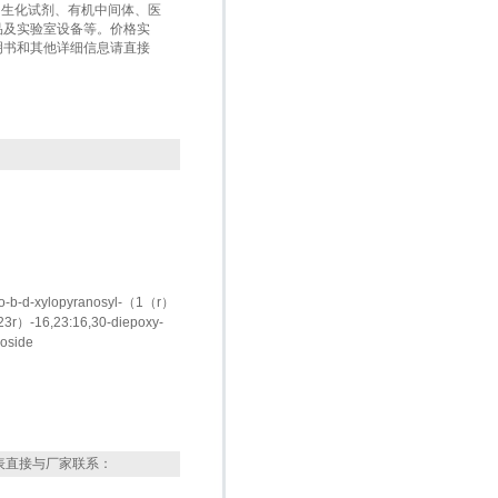
盒、生化试剂、有机中间体、医
品及实验室设备等。价格实
明书和其他详细信息请直接
o-b-d-xylopyranosyl-（1（r）
3r）-16,23:16,30-diepoxy-
noside
表直接与厂家联系：