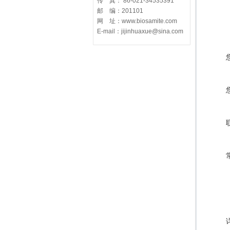
传 真： 86-021-34535391
邮 编：201101
网 址：www.biosamite.com
E-mail：jijinhuaxue@sina.com