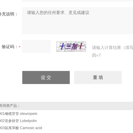
补充说明：
验证码：
请输入计算结果（填
四=7
关同类产品：
001橄榄苦苷 oleuropein
002党参炔苷 Lobetyolin
003鼠尾草酸 Carnosic acid