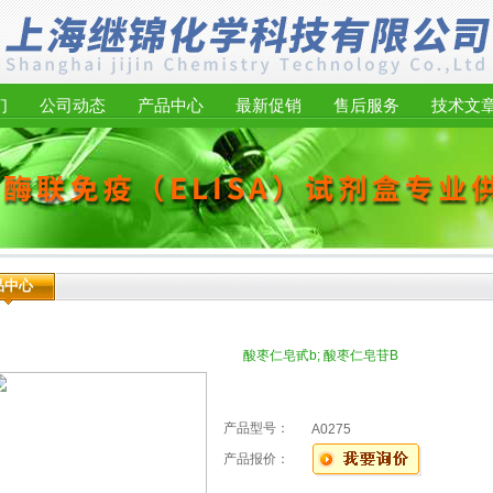
们
公司动态
产品中心
最新促销
售后服务
技术文
品中心
酸枣仁皂甙b; 酸枣仁皂苷B
产品型号：
A0275
产品报价：