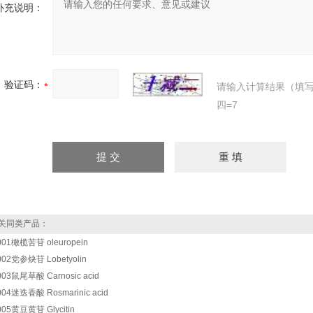
补充说明：
验证码：
请输入计算结果（填
四=7
关同类产品：
001橄榄苦苷 oleuropein
002党参炔苷 Lobetyolin
003鼠尾草酸 Carnosic acid
004迷迭香酸 Rosmarinic acid
005黄豆黄苷 Glycitin