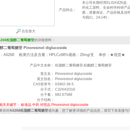
本公司长期经营ELISA试剂
药化工原料、生命科学科研产
产品特点：
惠，质量保证。产品价格及说
与我们。24小时：
点击放大
0268松脂醇二葡萄糖苷
的详细资料：
二葡萄糖苷 Pinoresinol diglucoside
：A0268 检测方法及含量：HPLC≥98%规格：20mg/支 单价：★现货★
产品中文名称：
松脂醇二葡萄糖苷;松酯醇二葡萄糖苷
英文名：
Pinoresinol diglucoside
英文别名：
Pinoresinol diglucoside
CAS登录号：
63902-38-5
分子式：
C32H42O16
分子量：
682.67588
分子结构：
相关关键字：
标准品
中药
对照品
Pinoresinol diglucoside
果你对
A0268松脂醇二葡萄糖苷
感兴趣，想了解更详细的产品信息，填写下表直接与