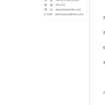
传 真： 86-021-34535391
邮 编：201101
网 址：www.biosamite.com
E-mail：jijinhuaxue@sina.com