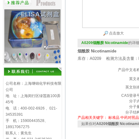
点击放大
A0209烟酰胺 Nicotinamide
的详
烟酰胺 Nicotinamide
库存：A0209 检测方法及含量：H
产品中文名
英文
公司名称：上海继锦化学科技有限
英文别
公司
CAS登录
地 址：上海闵行区绿莲路100弄
分子
45号
分子
电 话：400-002-6926 、021-
分子结
34535391
产品相关关键字：
标准品
中药对照品
手 机：15900443528、
如果你对
A0209烟酰胺 Nicotinami
18917067275
联系人：黄先生