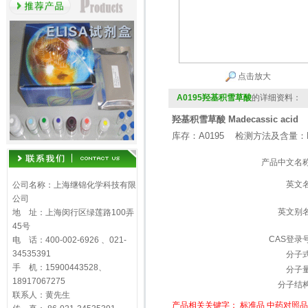
点击放大
A0195羟基积雪草酸
的详细资料：
羟基积雪草酸 Madecassic acid
库存：A0195 检测方法及含量：H
产品中文名
英文
公司名称：上海继锦化学科技有限
公司
英文别
地 址：上海闵行区绿莲路100弄
45号
CAS登录
电 话：400-002-6926 、021-
34535391
分子
手 机：15900443528、
分子
18917067275
分子结
联系人：黄先生
产品相关关键字：
标准品
中药对照品