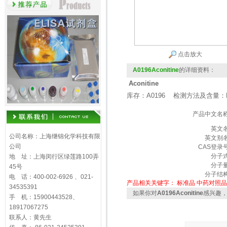
点击放大
A0196Aconitine
的详细资料：
Aconitine
库存：A0196 检测方法及含量：H
产品中文名
英文
公司名称：上海继锦化学科技有限
英文别
公司
CAS登录
分子
地 址：上海闵行区绿莲路100弄
分子
45号
分子结
电 话：400-002-6926 、021-
产品相关关键字：
标准品
中药对照品
34535391
如果你对
A0196Aconitine
感兴趣
手 机：15900443528、
18917067275
联系人：黄先生