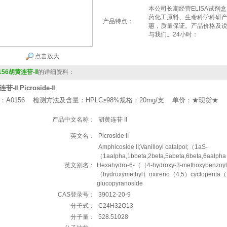
本公司长期经营ELISA试剂
药化工原料、生命科学科研
产品特点：
惠，质量保证。产品价格及
与我们。24小时：
点击放大
156胡黄连苷-Ⅱ
的详细资料：
苷-Ⅱ Picroside-Ⅱ
：A0156 检测方法及含量：HPLC≥98%规格：20mg/支 单价：★现货★
产品中文名称：
胡黄连苷 II
英文名：
Picroside II
Amphicoside II;Vanilloyl catalpol;（1aS-
（1aalpha,1bbeta,2beta,5abeta,6beta,6aalpha
英文别名：
Hexahydro-6-（（4-hydroxy-3-methoxybenzoy
（hydroxymethyl）oxireno（4,5）cyclopenta（1,
glucopyranoside
CAS登录号：
39012-20-9
分子式：
C24H32O13
分子量：
528.51028