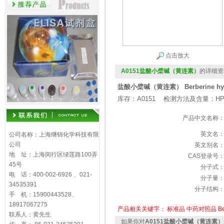
点击放大
A0151盐酸小檗碱（黄连素）
的详细资
盐酸小檗碱（黄连素） Berberine hydr
库存：A0151 检测方法及含量：HP
产品中文名称
英文名
公司名称：上海继锦化学科技有限
公司
英文别名
地 址：上海闵行区绿莲路100弄
CAS登录号
45号
分子式
电 话：400-002-6926 、021-
分子量
34535391
分子结构
手 机：15900443528、
18917067275
产品相关关键字：
标准品
中药对照品
Be
联系人：黄先生
如果你对
A0151盐酸小檗碱（黄连素）