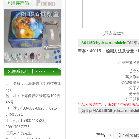
点击放大
A0115Dihydroartemisinin
的详细
库存：A0115 检测方法及含量：H
产品中文名
英文
英文别
CAS登录
公司名称：上海继锦化学科技有限
分子
公司
分子
地 址：上海闵行区绿莲路100弄
分子结
45号
产品相关关键字：
标准品
中药对照品
电 话：400-002-6926 、021-
如果你对
A0115Dihydroartemisin
34535391
手 机：15900443528、
18917067275
联系人：黄先生
产品：