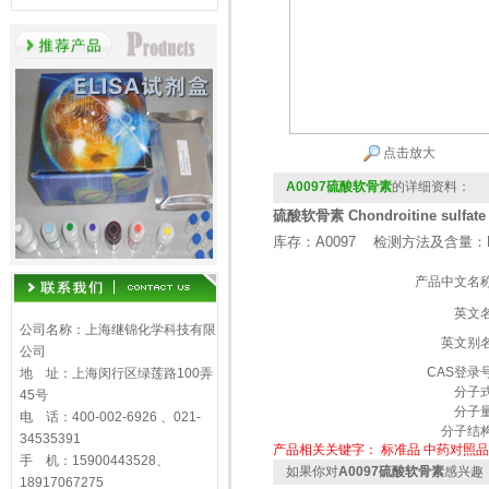
点击放大
A0097硫酸软骨素
的详细资料：
硫酸软骨素 Chondroitine sulfate
库存：A0097 检测方法及含量：H
产品中文名
英文
公司名称：上海继锦化学科技有限
英文别
公司
CAS登录
地 址：上海闵行区绿莲路100弄
分子
45号
分子
电 话：400-002-6926 、021-
分子结
34535391
产品相关关键字：
标准品
中药对照品
手 机：15900443528、
如果你对
A0097硫酸软骨素
感兴趣
18917067275