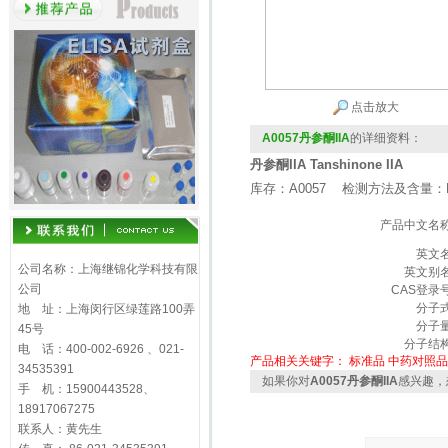
点击放大
A0057丹参酮IIA
的详细资料：
丹参酮IIA Tanshinone IIA
库存：A0057 检测方法及含量：H
产品中文名
英文
公司名称：上海继锦化学科技有限
英文别
公司
CAS登录
分子
地 址：上海闵行区绿莲路100弄
分子
45号
分子结
电 话：400-002-6926 、021-
产品相关关键字：
标准品
中药对照品
34535391
如果你对
A0057丹参酮IIA
感兴趣，
手 机：15900443528、
18917067275
联系人：黄先生