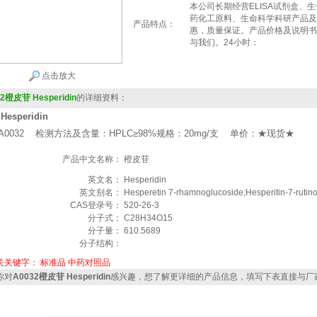
本公司长期经营ELISA试剂盒、
药化工原料、生命科学科研产品及
产品特点：
惠，质量保证。产品价格及说明书
与我们。24小时：
点击放大
2橙皮苷 Hesperidin
的详细资料：
esperidin
A0032 检测方法及含量：HPLC≥98%规格：20mg/支 单价：★现货★
产品中文名称：
橙皮苷
英文名：
Hesperidin
英文别名：
Hesperetin 7-rhamnoglucoside;Hesperitin-7-rutin
CAS登录号：
520-26-3
分子式：
C28H34O15
分子量：
610.5689
分子结构：
关关键字：
标准品
中药对照品
你对
A0032橙皮苷 Hesperidin
感兴趣，想了解更详细的产品信息，填写下表直接与厂